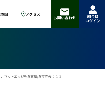
配置図
アクセス
組合員
お問い合わせ
ログイン
5）、マットエッジを堺東駅/堺市庁舎に １１