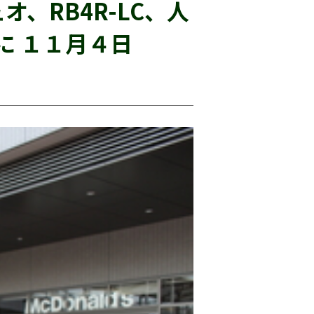
、RB4R-LC、人
に １１月４日